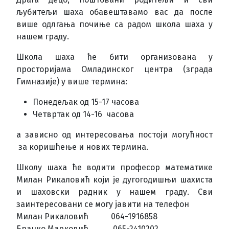
љубитељи шаха обавештавамо вас да после
више одлгања почиње са радом школа шаха у
нашем граду.
Школа шаха ће бити организована у
просторијама Омладинског центра (зграда
Гимназије) у више термина:
Понедељак од 15-17 часова
Четвртак од 14-16 часова
а зависно од интересовања постоји могућност
за коришћење и нових термина.
Школу шаха ће водити професор математике
Милан Рикаловић који је дугогодишњи шахиста
и шаховски радник у нашем граду. Сви
заинтересовани се могу јавити на телефон
Милан Рикаловић 064-1916858
Бранко Марковић 065-2410202