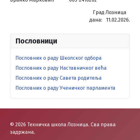
Град Лозница
дана: 11.02.2026.
Пословници
Пословник о раду Школског одбора
Пословник о раду Наставничког већа
Пословник о раду Савета родитеља
Пословник о раду Ученичког парламента
© 2026 Техничка школа Лозница. Сва права
задржана.