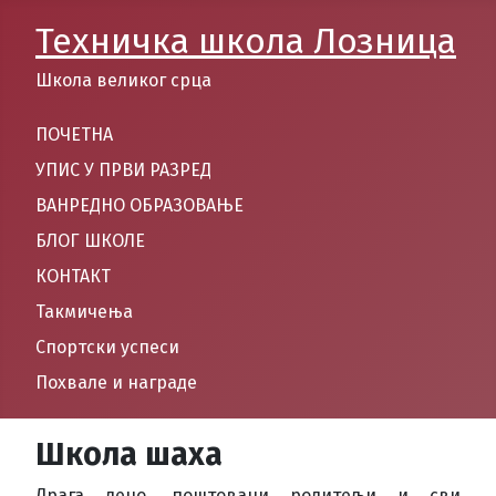
Техничка школа Лозница
Школа великог срца
ПОЧЕТНА
УПИС У ПРВИ РАЗРЕД
ВАНРЕДНО ОБРАЗОВАЊЕ
БЛОГ ШКОЛЕ
КОНТАКТ
Такмичења
Спортски успеси
Похвале и награде
Школа шаха
Драга децо, поштовани родитељи и сви