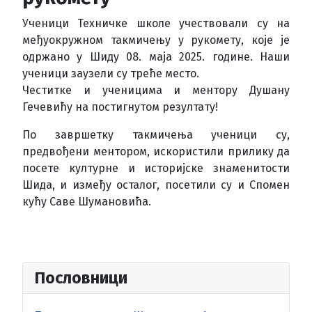
Ученици Техничке школе учествовали су на
међуокружном такмичењу у рукомету, које је
одржано у Шиду 08. маја 2025. године. Наши
ученици заузели су треће место.
Честитке и ученицима и ментору Душану
Гечевићу на постигнутом резултату!
По завршетку такмичења ученици су,
предвођени ментором, искористили прилику да
посете културне и историјске знаменитости
Шида, и између осталог, посетили су и Спомен
кућу Саве Шумановића.
Пословници