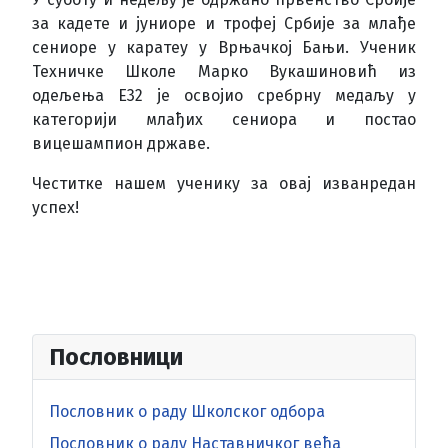
за кадете и јуниоре и трофеј Србије за млађе
сениоре у каратеу у Врњачкој Бањи. Ученик
Техничке Школе Марко Вукашиновић из
одељења Е32 је освојио сребрну медаљу у
категорији млађих сениора и постао
вицешампион државе.
Честитке нашем ученику за овај изванредан
успех!
Пословници
Пословник о раду Школског одбора
Пословник о раду Наставничког већа