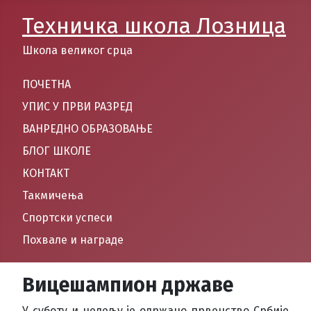
Техничка школа Лозница
Школа великог срца
ПОЧЕТНА
УПИС У ПРВИ РАЗРЕД
ВАНРЕДНО ОБРАЗОВАЊЕ
БЛОГ ШКОЛЕ
КОНТАКТ
Такмичења
Спортски успеси
Похвале и награде
Вицешампион државе
У суботу и недељу је одржано првенство Србије