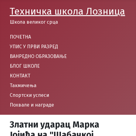
Техничка школа Лозница
Школа великог срца
ПОЧЕТНА
УПИС У ПРВИ РАЗРЕД
ВАНРЕДНО ОБРАЗОВАЊЕ
БЛОГ ШКОЛЕ
КОНТАКТ
Такмичења
Спортски успеси
Похвале и награде
Златни ударац Марка
Јојића на "Шабачкој