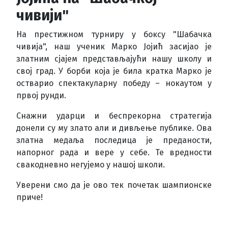
чивији"
На престижном турниру у боксу "Шабачка
чивија", наш ученик Марко Јојић засијао је
златним сјајем представљајући нашу школу и
свој град. У борби која је била кратка Марко је
остварио спектакуларну победу – нокаутом у
првој рунди.
Снажни ударци и беспрекорна стратегија
донели су му злато али и дивљење публике. Ова
златна медаља последица је преданости,
напорног рада и вере у себе. Te вредности
свакодневно негујемо у нашој школи.
Уверени смо да је ово тек почетак шампионске
приче!